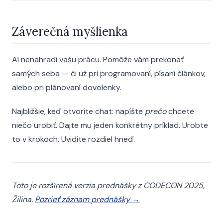
Záverečná myšlienka
AI nenahradí vašu prácu. Pomôže vám prekonať
samých seba — či už pri programovaní, písaní článkov,
alebo pri plánovaní dovolenky.
Najbližšie, keď otvoríte chat: napíšte
prečo
chcete
niečo urobiť. Dajte mu jeden konkrétny príklad. Urobte
to v krokoch. Uvidíte rozdiel hneď.
Toto je rozšírená verzia prednášky z CODECON 2025,
Žilina.
Pozrieť záznam prednášky →