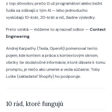
z top dôvodov, prečo či už programátori alebo bežní
ľudia sa zdávajú s tým AI — lebo jednoducho
vyskúšajú 10-krát, 20-krát a nič, žiadne výsledky.
Preto vzniká — môžeme to aj nazvať odbor —
Context
Engineering
.
Andrej Karpathy (Tesla, OpenAI) pomenoval tento
pojem, kde kontext a práca s kontextovým oknom,
všetky tie dodatočné informácie, ktoré dávate k tomu
promptu, je niečo ako umenie a veda súčasne. Toby
Lutke (zakladateľ Shopify) ho podporuje.
10 rád, ktoré fungujú