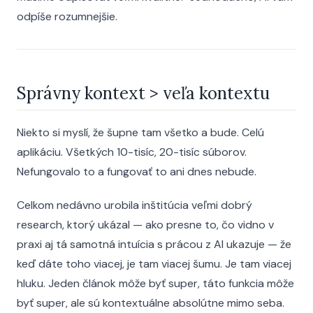
odpíše rozumnejšie.
Správny kontext > veľa kontextu
Niekto si myslí, že šupne tam všetko a bude. Celú
aplikáciu. Všetkých 10-tisíc, 20-tisíc súborov.
Nefungovalo to a fungovať to ani dnes nebude.
Celkom nedávno urobila inštitúcia veľmi dobrý
research, ktorý ukázal — ako presne to, čo vidno v
praxi aj tá samotná intuícia s prácou z AI ukazuje — že
keď dáte toho viacej, je tam viacej šumu. Je tam viacej
hluku. Jeden článok môže byť super, táto funkcia môže
byť super, ale sú kontextuálne absolútne mimo seba.