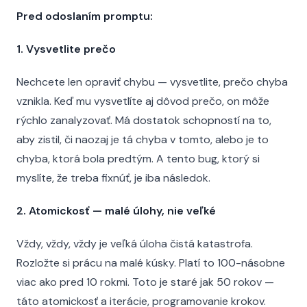
Pred odoslaním promptu:
1. Vysvetlite prečo
Nechcete len opraviť chybu — vysvetlite, prečo chyba
vznikla. Keď mu vysvetlíte aj dôvod prečo, on môže
rýchlo zanalyzovať. Má dostatok schopností na to,
aby zistil, či naozaj je tá chyba v tomto, alebo je to
chyba, ktorá bola predtým. A tento bug, ktorý si
myslíte, že treba fixnúť, je iba následok.
2. Atomickosť — malé úlohy, nie veľké
Vždy, vždy, vždy je veľká úloha čistá katastrofa.
Rozložte si prácu na malé kúsky. Platí to 100-násobne
viac ako pred 10 rokmi. Toto je staré jak 50 rokov —
táto atomickosť a iterácie, programovanie krokov.