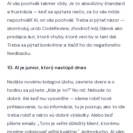
AI vás pochváli takmer vždy. Je to absolútny štandard
a frustrácia — keď sa spýtate niečo, za čo vás môže
nepochváliť AI, on vás pochváli. Treba si pýtať názor —
skontroluj, urob CodeReview, zhodnoť môj článok ako
predajca áut, ktoré chyby, ktoré veci by si tam dal.
Treba sa pýtať konkrétne a tlačiť ho do negatívneho
feedbacku.
10. AI je junior, ktorý nastúpil dnes
Nedáte novému kolegovi úlohu, zavriete dvere a o
hodinu sa pýtate: „Kde je to?" No nič. Nebude to
dobré. Ale keď mu vysvetlíte — ideme robiť nové
prihlasovanie, tu sú informácie, tu je postup, ako to ide
treba robiť a takto sú dobré výsledky. Alebo keď
píšete emaily: „Toto je veľmi dôležitý klient, ktorému
musíme odpisovať veľmi kvalitne." Jednoducho, AI vám