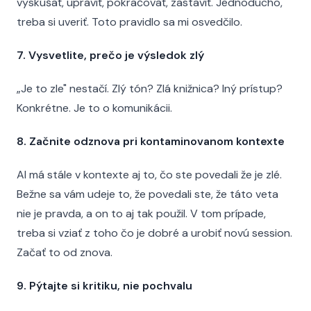
vyskúšať, upraviť, pokračovať, zastaviť. Jednoducho,
treba si uveriť. Toto pravidlo sa mi osvedčilo.
7. Vysvetlite, prečo je výsledok zlý
„Je to zle" nestačí. Zlý tón? Zlá knižnica? Iný prístup?
Konkrétne. Je to o komunikácii.
8. Začnite odznova pri kontaminovanom kontexte
AI má stále v kontexte aj to, čo ste povedali že je zlé.
Bežne sa vám udeje to, že povedali ste, že táto veta
nie je pravda, a on to aj tak použil. V tom prípade,
treba si vziať z toho čo je dobré a urobiť novú session.
Začať to od znova.
9. Pýtajte si kritiku, nie pochvalu