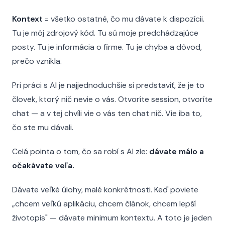
Kontext
= všetko ostatné, čo mu dávate k dispozícii.
Tu je môj zdrojový kód. Tu sú moje predchádzajúce
posty. Tu je informácia o firme. Tu je chyba a dôvod,
prečo vznikla.
Pri práci s AI je najjednoduchšie si predstaviť, že je to
človek, ktorý nič nevie o vás. Otvoríte session, otvoríte
chat — a v tej chvíli vie o vás ten chat nič. Vie iba to,
čo ste mu dávali.
Celá pointa o tom, čo sa robí s AI zle:
dávate málo a
očakávate veľa.
Dávate veľké úlohy, malé konkrétnosti. Keď poviete
„chcem veľkú aplikáciu, chcem článok, chcem lepší
životopis" — dávate minimum kontextu. A toto je jeden